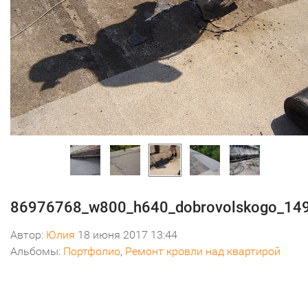
86976768_w800_h640_dobrovolskogo_14
Автор:
Юлия
18 июня 2017 13:44
Альбомы:
Портфолио
,
Ремонт кровли над квартирой