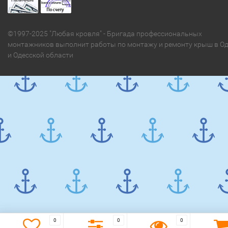
©1997-2025 "Любая кровля" - Бригада профессиональных
монтажников выполнит работы по монтажу и ремонту крыш в Од
и Одесской области
0
0
0