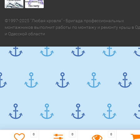
©1997-2025 "Любая кровля" - Бригада профессиональных
монтажников выполнит работы по монтажу и ремонту крыш в Од
и Одесской области
0
0
0