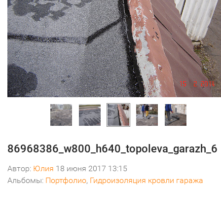
86968386_w800_h640_topoleva_garazh_6
Автор:
Юлия
18 июня 2017 13:15
Альбомы:
Портфолио
,
Гидроизоляция кровли гаража