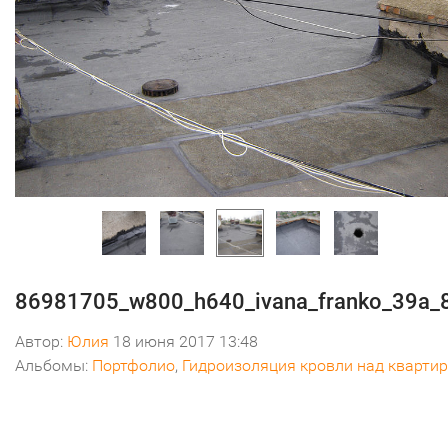
86981705_w800_h640_ivana_franko_39a
Автор:
Юлия
18 июня 2017 13:48
Альбомы:
Портфолио
,
Гидроизоляция кровли над кварти