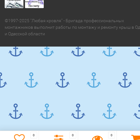
©1997-2025 "Любая кровля" - Бригада профессиональных
монтажников выполнит работы по монтажу и ремонту крыш в Од
и Одесской области
0
0
0