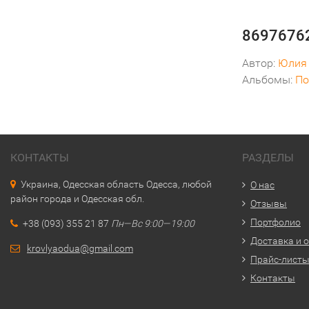
86976762
Автор:
Юлия
Альбомы:
По
КОНТАКТЫ
РАЗДЕЛЫ
Украина, Одесская область Одесса, любой
О нас
район города и Одесская обл.
Отзывы
Портфолио
+38 (093) 355 21 87
Пн—Вс 9:00—19:00
Доставка и 
krovlyaodua@gmail.com
Прайс-лист
Контакты