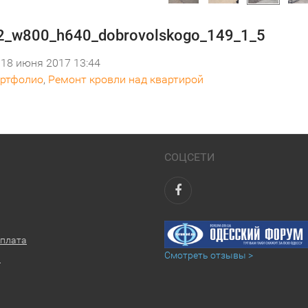
_w800_h640_dobrovolskogo_149_1_5
18 июня 2017 13:44
ртфолио
,
Ремонт кровли над квартирой
СОЦСЕТИ
оплата
Смотреть отзывы >
ы