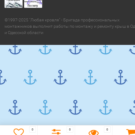
©1997-2025 "Любая кровля" - Бригада профессиональных
монтажников выполнит работы по монтажу и ремонту крыш в Од
и Одесской области
0
0
0