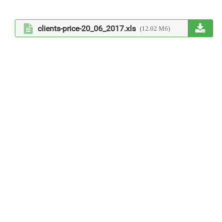

clients-price-20_06_2017.xls