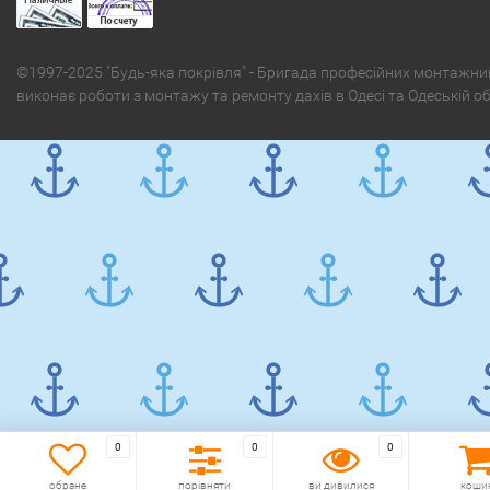
©1997-2025 "Будь-яка покрівля" - Бригада професійних монтажни
виконає роботи з монтажу та ремонту дахів в Одесі та Одеській о
0
0
0
обране
порівняти
ви дивилися
коши