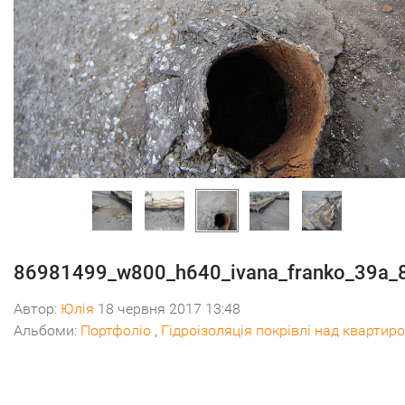
86981499_w800_h640_ivana_franko_39a_
Автор:
Юлія
18 червня 2017 13:48
Альбоми:
Портфоліо
,
Гідроізоляція покрівлі над квартир