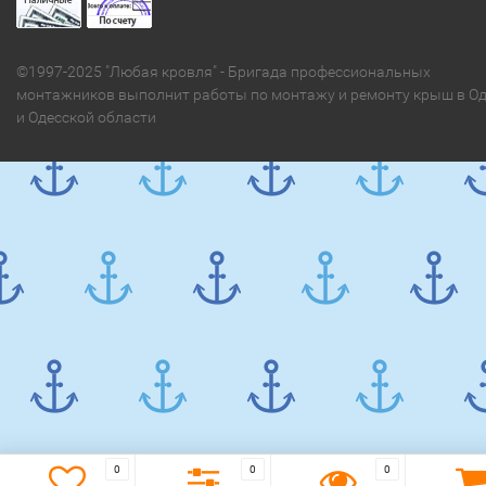
©1997-2025 "Любая кровля" - Бригада профессиональных
монтажников выполнит работы по монтажу и ремонту крыш в Од
и Одесской области
0
0
0