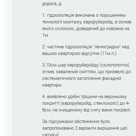
дорога, д.
1. гідроізоляція виконана з порушенням
технології монтажу, євроруберойд, в основі
якого склохолс, доведений до ковзана на
1м.
2. частина гідроізоляція "ленінградки" над
вашою квартирою відсутня (11м.п.)
3.10см шар євроруберойду (склополотно)
згнив, завалений сміттям, що призвело до
систематичного затоплення фасадної
квартири.
4. виявлено дрібні тріщини на верхньому
покритті (євроруберойд, стеклохолс) до 4-
8см, на очищеному від снігу вами покрівлі.
За підсумками обстеження було
запропоновано 2 варіанти вирішення цієї
ситуації: