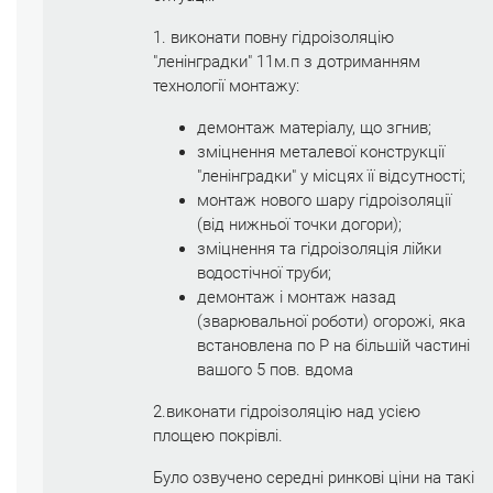
1. виконати повну гідроізоляцію
"ленінградки" 11м.п з дотриманням
технології монтажу:
демонтаж матеріалу, що згнив;
зміцнення металевої конструкції
"ленінградки" у місцях її відсутності;
монтаж нового шару гідроізоляції
(від нижньої точки догори);
зміцнення та гідроізоляція лійки
водостічної труби;
демонтаж і монтаж назад
(зварювальної роботи) огорожі, яка
встановлена ​​по Р на більшій частині
вашого 5 пов. вдома
2.виконати гідроізоляцію над усією
площею покрівлі.
Було озвучено середні ринкові ціни на такі