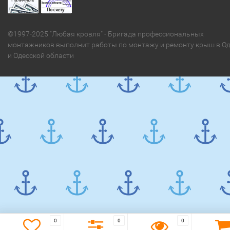
©1997-2025 "Любая кровля" - Бригада профессиональных
монтажников выполнит работы по монтажу и ремонту крыш в Од
и Одесской области
0
0
0