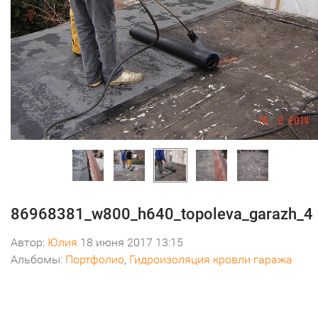
86968381_w800_h640_topoleva_garazh_4
Автор:
Юлия
18 июня 2017 13:15
Альбомы:
Портфолио
,
Гидроизоляция кровли гаража