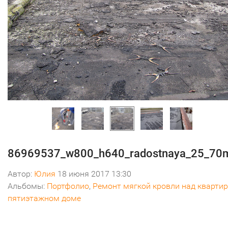
86969537_w800_h640_radostnaya_25_70
Автор:
Юлия
18 июня 2017 13:30
Альбомы:
Портфолио
,
Ремонт мягкой кровли над квартир
пятиэтажном доме