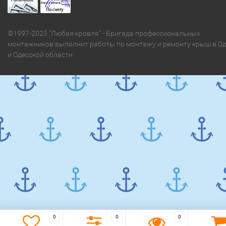
©1997-2025 "Любая кровля" - Бригада профессиональных
монтажников выполнит работы по монтажу и ремонту крыш в Од
и Одесской области
0
0
0