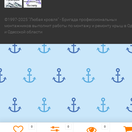
©1997-2025 "Любая кровля" - Бригада профессиональных
монтажников выполнит работы по монтажу и ремонту крыш в Од
и Одесской области
0
0
0