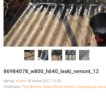
86984078_w800_h640_leski_remont_12
Автор:
Юлия
18 июня 2017 13:52
Альбомы:
Портфолио
,
Аварийный ремонт шиферной кры