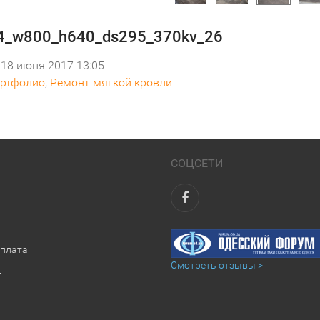
4_w800_h640_ds295_370kv_26
18 июня 2017 13:05
ртфолио
,
Ремонт мягкой кровли
СОЦСЕТИ
оплата
Смотреть отзывы >
ы