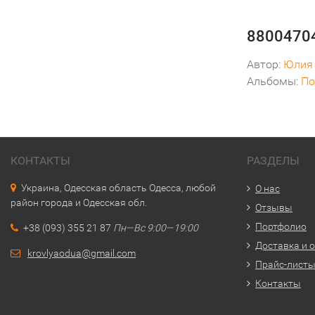
8800470
Автор:
Юлия
Альбомы:
По
КОНТАКТЫ
РАЗДЕЛЫ
Украина, Одесская область Одесса, любой
О нас
район города и Одесская обл.
Отзывы
Портфолио
+38 (093) 355 21 87
Пн—Вс 9:00—19:00
Доставка и 
krovlyaodua@gmail.com
Прайс-лист
Контакты