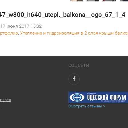
7_w800_h640_utepl._balkona__ogo_67_1_4
17 июня 2017 15:32
ртфолио
,
Утепление и гидроизоляция в 2 слоя крыши балко
СОЦСЕТИ
оплата
Смотреть отзывы >
ы