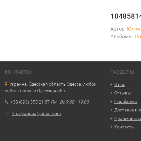
10485814
Автор:
Юлия
Альбомы:
По
КОНТАКТЫ
РАЗДЕЛЫ
Украина, Одесская область Одесса, любой
О нас
район города и Одесская обл.
Отзывы
Портфолио
+38 (093) 355 21 87
Пн—Вс 9:00—19:00
Доставка и 
krovlyaodua@gmail.com
Прайс-лист
Контакты