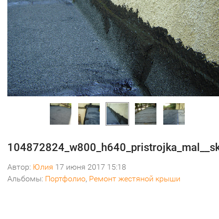
104872824_w800_h640_pristrojka_mal__s
Автор:
Юлия
17 июня 2017 15:18
Альбомы:
Портфолио
,
Ремонт жестяной крыши