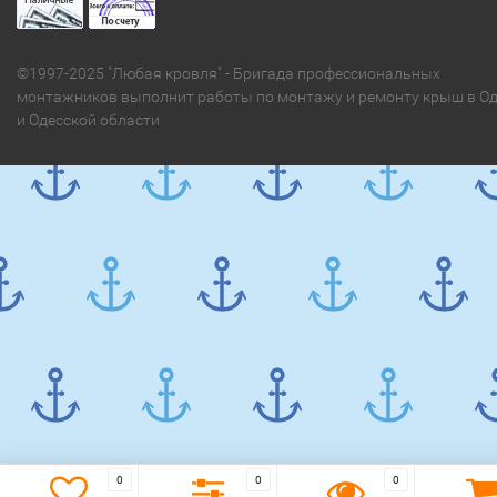
©1997-2025 "Любая кровля" - Бригада профессиональных
монтажников выполнит работы по монтажу и ремонту крыш в Од
и Одесской области
0
0
0