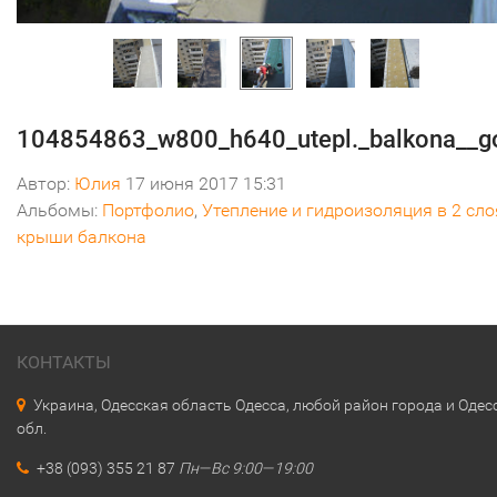
104854863_w800_h640_utepl._balkona__g
Автор:
Юлия
17 июня 2017 15:31
Альбомы:
Портфолио
,
Утепление и гидроизоляция в 2 сло
крыши балкона
КОНТАКТЫ
Украина, Одесская область Одесса, любой район города и Одес
обл.
+38 (093) 355 21 87
Пн—Вс 9:00—19:00