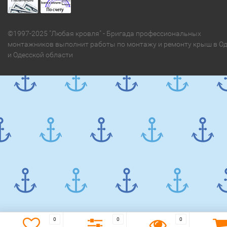
©1997-2025 "Любая кровля" - Бригада профессиональных
монтажников выполнит работы по монтажу и ремонту крыш в Од
и Одесской области
0
0
0