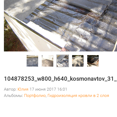
104878253_w800_h640_kosmonavtov_31
Автор:
Юлия
17 июня 2017 16:01
Альбомы:
Портфолио
,
Гидроизоляция кровли в 2 слоя