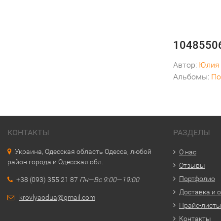
10485506
Автор:
Юлия
Альбомы:
По
КОНТАКТЫ
РАЗДЕЛЫ
Украина, Одесская область Одесса, любой
О нас
район города и Одесская обл.
Отзывы
Портфолио
+38 (093) 355 21 87
Пн—Вс 9:00—19:00
Доставка и 
krovlyaodua@gmail.com
Прайс-лист
Контакты