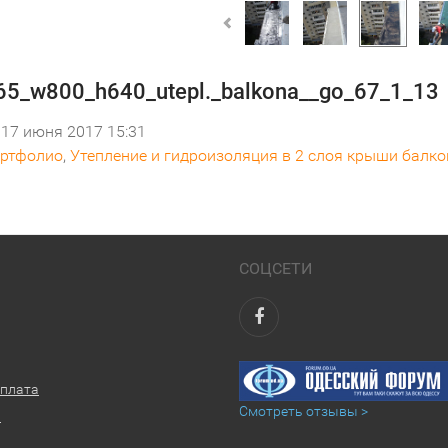
5_w800_h640_utepl._balkona__go_67_1_13
17 июня 2017 15:31
ртфолио
,
Утепление и гидроизоляция в 2 слоя крыши балко
СОЦСЕТИ
оплата
Смотреть отзывы >
ы