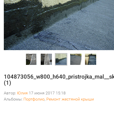
104873056_w800_h640_pristrojka_mal__s
(1)
Автор:
Юлия
17 июня 2017 15:18
Альбомы:
Портфолио
,
Ремонт жестяной крыши