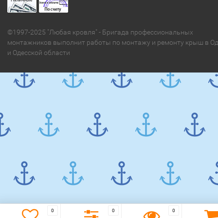
©1997-2025 "Любая кровля" - Бригада профессиональных
монтажников выполнит работы по монтажу и ремонту крыш в Од
и Одесской области
0
0
0