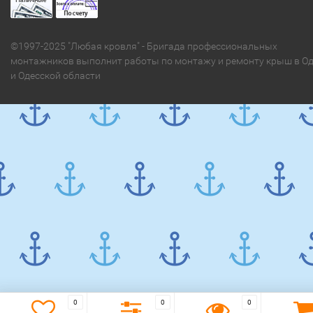
©1997-2025 "Любая кровля" - Бригада профессиональных
монтажников выполнит работы по монтажу и ремонту крыш в Од
и Одесской области
0
0
0