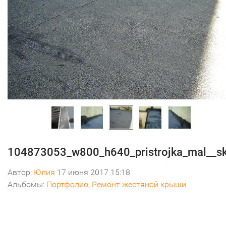
104873053_w800_h640_pristrojka_mal__s
Автор:
Юлия
17 июня 2017 15:18
Альбомы:
Портфолио
,
Ремонт жестяной крыши