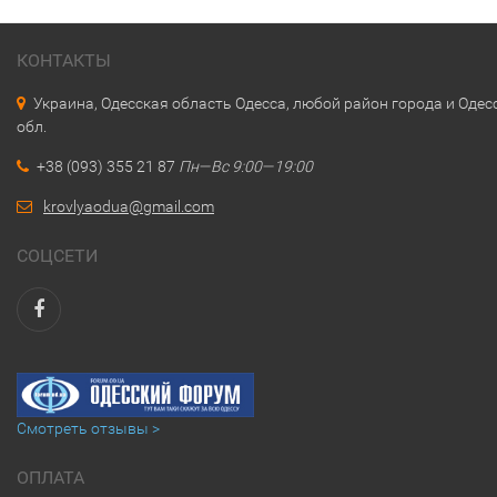
КОНТАКТЫ
Украина, Одесская область Одесса, любой район города и Одес
обл.
+38 (093) 355 21 87
Пн—Вс 9:00—19:00
krovlyaodua@gmail.com
СОЦСЕТИ
Смотреть отзывы >
ОПЛАТА