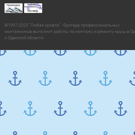
©1997-2025 "Любая кровля" - Бригада профессиональных
монтажников выполнит работы по монтажу и ремонту крыш в Од
и Одесской области