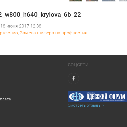
_w800_h640_krylova_6b_22
18 июня 2017 12:38
ртфолио
,
Замена шифера на профнастил
СОЦСЕТИ
оплата
Смотреть отзывы >
ы