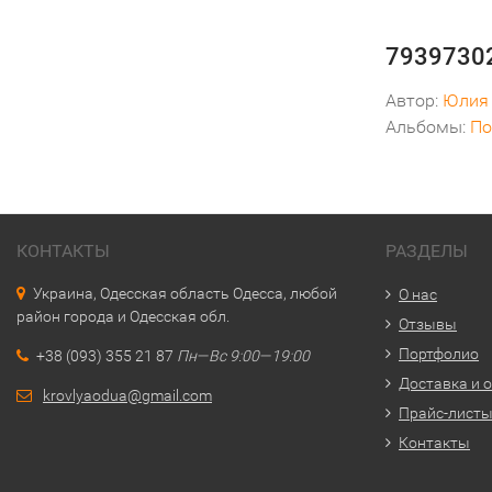
79397302
Автор:
Юлия
Альбомы:
По
КОНТАКТЫ
РАЗДЕЛЫ
Украина, Одесская область Одесса, любой
О нас
район города и Одесская обл.
Отзывы
Портфолио
+38 (093) 355 21 87
Пн—Вс 9:00—19:00
Доставка и 
krovlyaodua@gmail.com
Прайс-лист
Контакты