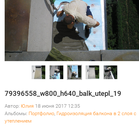
79396558_w800_h640_balk_utepl_19
Автор:
Юлия
18 июня 2017 12:35
Альбомы:
Портфолио
,
Гидроизоляция балкона в 2 слоя с
утеплением