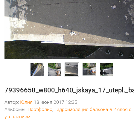
79396658_w800_h640_jskaya_17_utepl._b
Автор:
Юлия
18 июня 2017 12:35
Альбомы:
Портфолио
,
Гидроизоляция балкона в 2 слоя с
утеплением