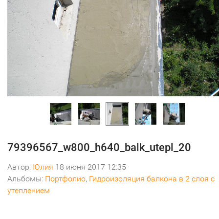
79396567_w800_h640_balk_utepl_20
Автор:
Юлия
18 июня 2017 12:35
Альбомы:
Портфолио
,
Гидроизоляция балкона в 2 слоя с
утеплением