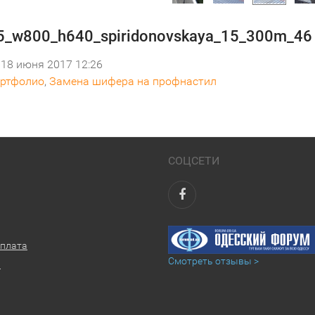
_w800_h640_spiridonovskaya_15_300m_46
18 июня 2017 12:26
ртфолио
,
Замена шифера на профнастил
СОЦСЕТИ
оплата
Смотреть отзывы >
ы