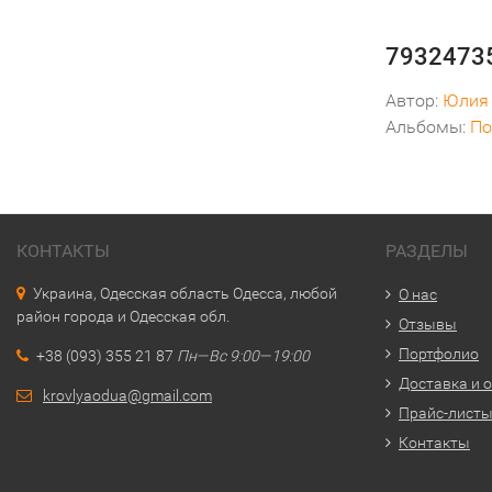
79324735
Автор:
Юлия
Альбомы:
По
КОНТАКТЫ
РАЗДЕЛЫ
Украина, Одесская область Одесса, любой
О нас
район города и Одесская обл.
Отзывы
Портфолио
+38 (093) 355 21 87
Пн—Вс 9:00—19:00
Доставка и 
krovlyaodua@gmail.com
Прайс-лист
Контакты