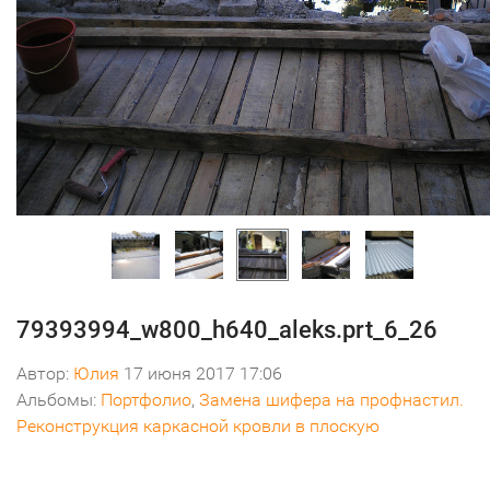
79393994_w800_h640_aleks.prt_6_26
Автор:
Юлия
17 июня 2017 17:06
Альбомы:
Портфолио
,
Замена шифера на профнастил.
Реконструкция каркасной кровли в плоскую