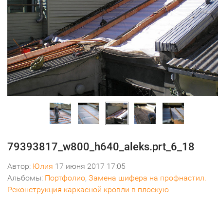
79393817_w800_h640_aleks.prt_6_18
Автор:
Юлия
17 июня 2017 17:05
Альбомы:
Портфолио
,
Замена шифера на профнастил.
Реконструкция каркасной кровли в плоскую