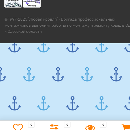
©1997-2025 "Любая кровля" - Бригада профессиональных
монтажников выполнит работы по монтажу и ремонту крыш в Од
и Одесской области
0
0
0