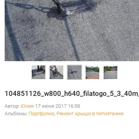
104851126_w800_h640_filatogo_5_3_40m
Автор:
Юлия
17 июня 2017 16:58
Альбомы:
Портфолио
,
Ремонт крыши в пятиэтажке