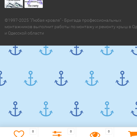
©1997-2025 "Любая кровля" - Бригада профессиональных
монтажников выполнит работы по монтажу и ремонту крыш в Од
и Одесской области
0
0
0