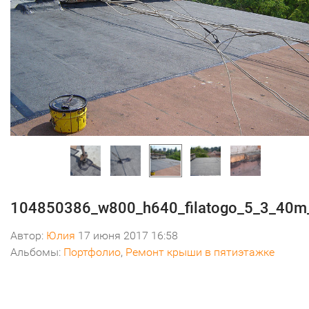
104850386_w800_h640_filatogo_5_3_40m
Автор:
Юлия
17 июня 2017 16:58
Альбомы:
Портфолио
,
Ремонт крыши в пятиэтажке