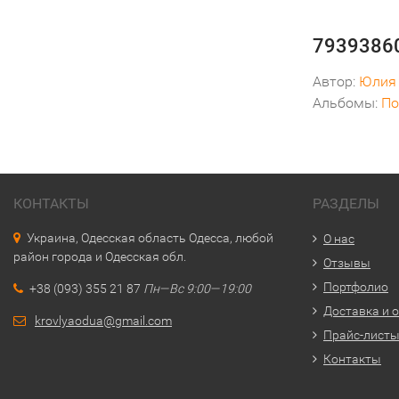
79393860
Автор:
Юлия
Альбомы:
По
КОНТАКТЫ
РАЗДЕЛЫ
Украина, Одесская область Одесса, любой
О нас
район города и Одесская обл.
Отзывы
Портфолио
+38 (093) 355 21 87
Пн—Вс 9:00—19:00
Доставка и 
krovlyaodua@gmail.com
Прайс-лист
Контакты