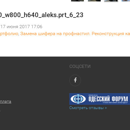
_w800_h640_aleks.prt_6_23
17 июня 2017 17:06
ртфолио
,
Замена шифера на профнастил. Реконструкция ка
СОЦСЕТИ
оплата
Смотреть отзывы >
ы