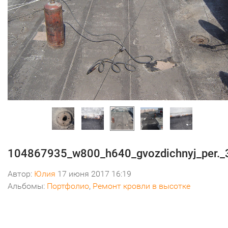
104867935_w800_h640_gvozdichnyj_per.
Автор:
Юлия
17 июня 2017 16:19
Альбомы:
Портфолио
,
Ремонт кровли в высотке