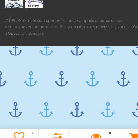
©1997-2025 "Любая кровля" - Бригада профессиональных
монтажников выполнит работы по монтажу и ремонту крыш в Од
и Одесской области
0
0
0