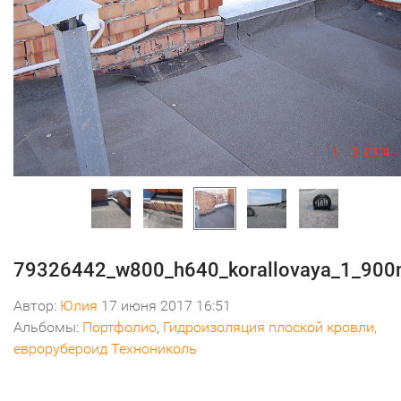
79326442_w800_h640_korallovaya_1_900
Автор:
Юлия
17 июня 2017 16:51
Альбомы:
Портфолио
,
Гидроизоляция плоской кровли,
еврорубероид Технониколь