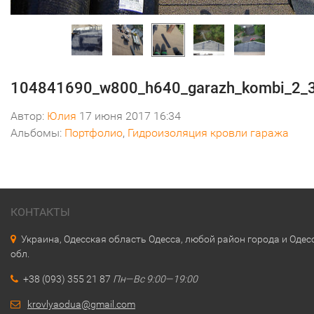
104841690_w800_h640_garazh_kombi_2_
Автор:
Юлия
17 июня 2017 16:34
Альбомы:
Портфолио
,
Гидроизоляция кровли гаража
КОНТАКТЫ
Украина, Одесская область Одесса, любой район города и Одес
обл.
+38 (093) 355 21 87
Пн—Вс 9:00—19:00
krovlyaodua@gmail.com