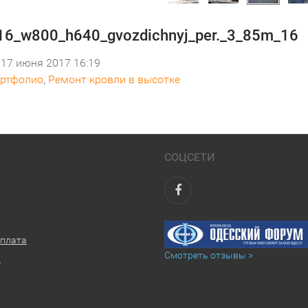
6_w800_h640_gvozdichnyj_per._3_85m_16
17 июня 2017 16:19
ртфолио
,
Ремонт кровли в высотке
СОЦСЕТИ
оплата
Смотреть отзывы >
ы