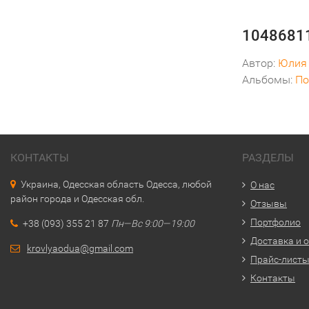
10486811
Автор:
Юлия
Альбомы:
По
КОНТАКТЫ
РАЗДЕЛЫ
Украина, Одесская область Одесса, любой
О нас
район города и Одесская обл.
Отзывы
Портфолио
+38 (093) 355 21 87
Пн—Вс 9:00—19:00
Доставка и 
krovlyaodua@gmail.com
Прайс-лист
Контакты