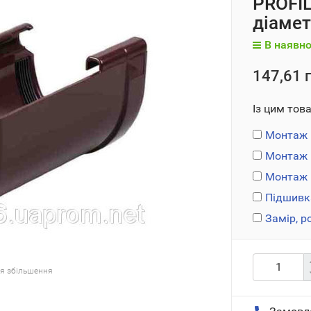
PROFIL
діамет
В наявно
147,61 г
Із цим тов
Монтаж 
Монтаж 
Монтаж п
Підшивк
Замір, р
ля збільшення