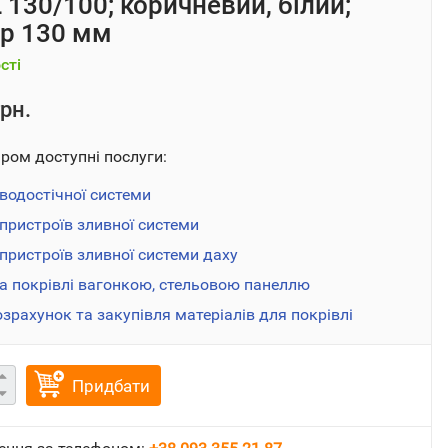
 130/100; коричневий, білий;
р 130 мм
сті
рн.
аром доступні послуги:
водостічної системи
пристроїв зливної системи
ристроїв зливної системи даху
а покрівлі вагонкою, стельовою панеллю
озрахунок та закупівля матеріалів для покрівлі
Придбати