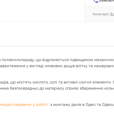
Замовл
Категорія:
Во
о полівінілхлориду, що відрізняється підвищеною механічно
авантаження у вигляді зливових дощів влітку та намерзан
опадів, що містять кислоти, солі та активні хімічні елемент
ника безпосередньо до матеріалу сприяє збереженню кольо
икористовуваних у роботі
з монтажу дахів в Одесі та Одеськ