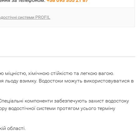
ення за телефоном:
+38 093 355 21 87
достічні системи PROFIL
ю міцністю, хімічною стійкістю та легкою вагою.
ня льоду взимку. Водостоки можуть використовуватися в
и. Спеціальні компоненти забезпечують захист водостоку
ру водостічної системи протягом усього терміну
ій області.