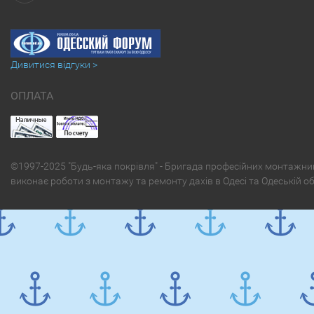
Дивитися відгуки >
ОПЛАТА
©1997-2025 "Будь-яка покрівля" - Бригада професійних монтажни
виконає роботи з монтажу та ремонту дахів в Одесі та Одеській о