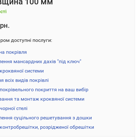
овщина 100 мм
сті
рн.
аром доступні послуги:
на покрівля
ення мансардних дахів "під ключ"
кроквяної системи
я всіх видів покрівлі
покрівельного покриття на ваш вибір
вання та монтаж кроквяної системи
орної стелі
лення суцільного решетування з дошки
контробрешітки, розрідженої обрешітки