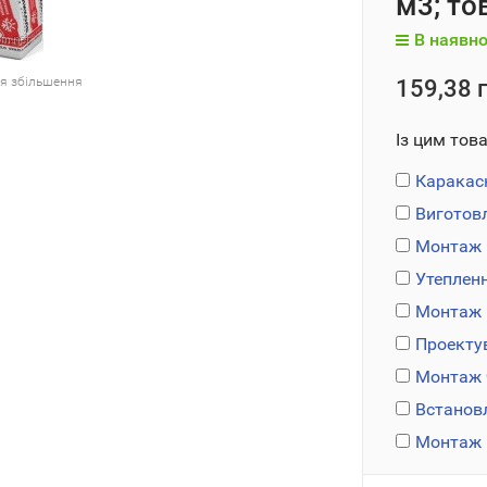
м3; т
В наявно
ля збільшення
159,38 г
Із цим тов
Каракас
Виготовл
Монтаж 
Утепленн
Монтаж 
Проекту
Монтаж ч
Встанов
Монтаж 