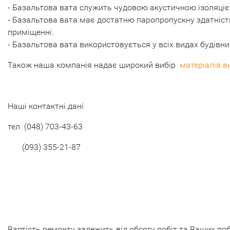
- Базальтова вата служить чудовою акустичною ізоляц
- Базальтова вата має достатню паропропускну здатніст
приміщенні.
- Базальтова вата використовується у всіх видах будівниц
Також наша компанія надає широкий вибір
матеріалів в
Наші контактні дані
тел. (048) 703-43-63
(093) 355-21-87
Вартість ремонту залежить від обсягу робіт та Ваших по