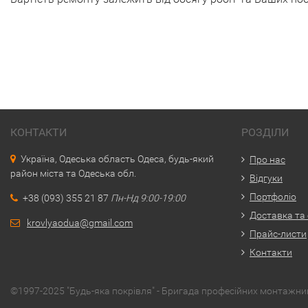
КОНТАКТИ
РОЗДІЛИ
Україна, Одеська область Одеса, будь-який
Про нас
район міста та Одеська обл.
Відгуки
Портфоліо
+38 (093) 355 21 87
Пн-Нд 9:00-19:00
Доставка та
krovlyaodua@gmail.com
Прайс-листи
Контакти
©1997-2025 "Будь-яка покрівля" - Бригада професійних монтажникі