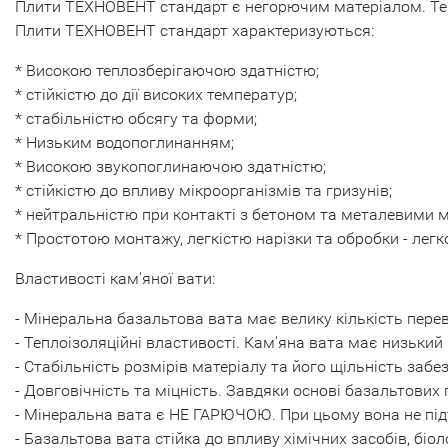
Плити ТЕХНОВЕНТ стандарт є негорючим матеріалом. Тем
Плити ТЕХНОВЕНТ стандарт характеризуються:
* Високою теплозберігаючою здатністю;
* стійкістю до дії високих температур;
* стабільністю обсягу та форми;
* Низьким водопоглинанням;
* Високою звукопоглинаючою здатністю;
* стійкістю до впливу мікроорганізмів та гризунів;
* нейтральністю при контакті з бетоном та металевими 
* Простотою монтажу, легкістю нарізки та обробки - лег
Властивості кам'яної вати:
- Мінеральна базальтова вата має велику кількість перев
- Теплоізоляційні властивості. Кам'яна вата має низький 
- Стабільність розмірів матеріалу та його щільність заб
- Довговічність та міцність. Завдяки основі базальтових 
- Мінеральна вата є НЕ ГАРЮЧОЮ. При цьому вона не підт
- Базальтова вата стійка до впливу хімічних засобів, біоло