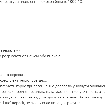
пература плавлення волокон більше 1000 ° С.
матеріалами;
ко розрізаються ножем або пилкою.
аг та переваг:
коефіцієнт теплопровідності.
езпечують гарне прилягання, що дозволяє уникнути виникнен
гірських порід мінеральна вата має виняткову міцність, а т
римує горіння, не виділяє диму та крапель. Вата стійка д
гічної корозії, не схильна до нападів гризунів.