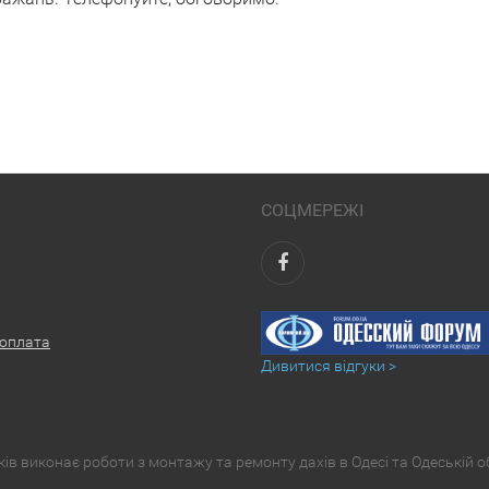
СОЦМЕРЕЖІ
 оплата
Дивитися відгуки >
в виконає роботи з монтажу та ремонту дахів в Одесі та Одеській о