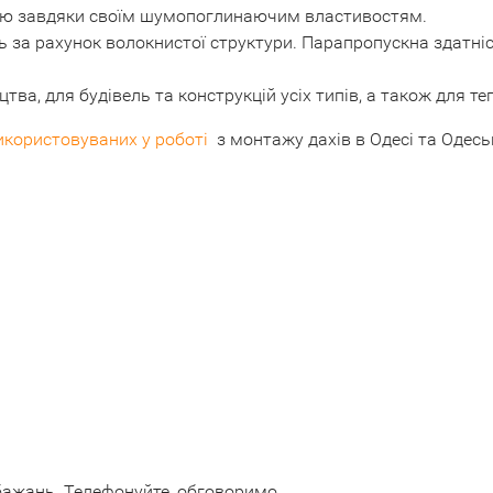
ією завдяки своїм шумопоглинаючим властивостям.
ь за рахунок волокнистої структури. Парапропускна здатні
тва, для будівель та конструкцій усіх типів, а також для те
икористовуваних у роботі
з монтажу дахів в Одесі та Одеськ
бажань. Телефонуйте, обговоримо.