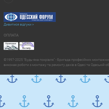
Дивитися відгуки >
ОПЛАТА
©1997-2025 "Будь-яка покрівля" - Бригада професійних монтажни
виконає роботи з монтажу та ремонту дахів в Одесі та Одеській о