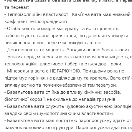
- Мінеральна базальтова вата має велику кількість пере
та переваг:
- Теплоізоляційні властивості. Кам'яна вата має низький
коефіцієнт теплопровідності.
- Стабільність розмірів матеріалу та його щільність
забезпечують гарне прилягання, що дозволяє уникнути
виникнення щілин, через які виходить тепло.
- Довговічність та міцність. Завдяки основі базальтових
гірських порід мінеральна вата має виняткову міцність, 
теплоізоляційні властивості зберігаються довгі роки.
- Мінеральна вата є НЕ ГАРЮЧОЮ. При цьому вона не
підтримує горіння, не виділяє диму та крапель. Вата стій
впливу вогню та пожежонебезпечної температури.
- Базальтова вата стійка до впливу хімічних засобів,
біологічної корозії, не схильна до нападів гризунів.
- Базальтова вата служить чудовою акустичною ізоляці
завдяки своїм шумопоглинаючим властивостям.
- Базальтова вата має достатню паропропускну здатніст
рахунок волокнистої структури. Парапропускна здатніст