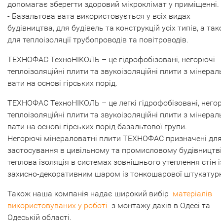
допомагає зберегти здоровий мікроклімат у приміщенні.
- Базальтова вата використовується у всіх видах
будівництва, для будівель та конструкцій усіх типів, а та
для теплоізоляції трубопроводів та повітроводів.
ТЕХНОФАС ТехноНІКОЛЬ – це гідрофобізовані, негорючі
теплоізоляційні плити та звукоізоляційні плити з мінерал
вати на основі гірських порід.
ТЕХНОФАС ТехноНІКОЛЬ – це легкі гідрофобізовані, него
теплоізоляційні плити та звукоізоляційні плити з мінерал
вати на основі гірських порід базальтової групи.
Негорючі мінераловатні плити ТЕХНОФАС призначені дл
застосування в цивільному та промисловому будівництві
теплова ізоляція в системах зовнішнього утеплення стін і
захисно-декоративним шаром із тонкошарової штукатур
Також наша компанія надає широкий вибір
матеріалів
використовуваних у роботі
з монтажу дахів в Одесі та
Одеській області.