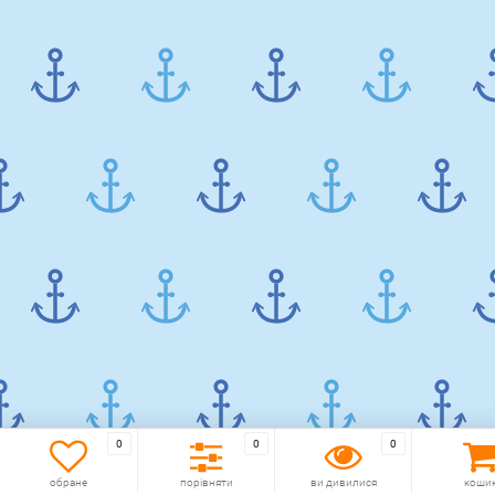
0
0
0
обране
порівняти
ви дивилися
коши