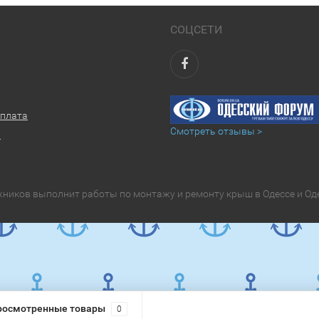
СОЦСЕТИ
оплата
Смотреть отзывы >
ы
ников выполнит работы по монтажу и ремонту крыш в Одессе и Од
росмотренные товары
0