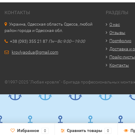
КОНТАКТЫ
РАЗДЕЛЫ
Украина, Одесская область Одесса, любой
О нас
район города и Одесская обл.
Отзывы
Портфолио
+38 (093) 355 21 87
Пн—Вс 9:00—19:00
Доставка и 
krovlyaodua@gmail.com
Прайс-лист
Контакты
©1997-2025 "Любая кровля" - Бригада профессиональных монтаж
Избранное
Сравнить товары
П
0
0