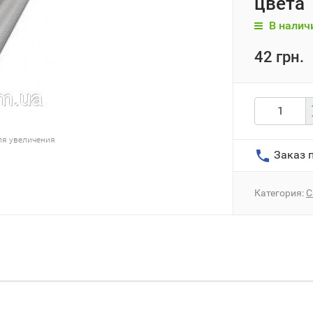
цвета
В налич
42 грн.
ля увеличения
Заказ п
Категория:
С