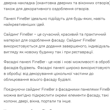
дверна накладка (окантовка дверних та віконних отворів)
також для декоративного оздоблення отворів.
Панелі FineBer ідеально підійдуть для будь-яких, навіть
найкреативніших ідей.
Сайдинг FineBer – це сучасний, красивий та практичний
матеріал для оздоблення фасаду. Сайдинг FineBer
використовується для додання завершеного, індивідуал
вигляду як новому будинку так і при реставрації.
Фасадні панелі FineBer - це нові і нові можливості в оброб
фасадів будівель. Фасадні панелі широко використовуют
в обробці: від декорування цокольної частини до
облицювання всього фасаду будівлі.
Поєднуючи сайдинг FineBer з фасадними панелями FineBe
можна вигідно підкреслити окремі елементи фасаду, такі
колони, двері, вікна, портали та інше.