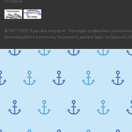
ОПЛАТА
©1997-2025 "Будь-яка покрівля" - Бригада професійних монтажни
виконає роботи з монтажу та ремонту дахів в Одесі та Одеській о