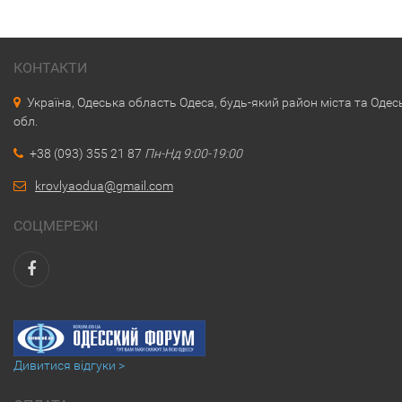
КОНТАКТИ
Україна, Одеська область Одеса, будь-який район міста та Одес
обл.
+38 (093) 355 21 87
Пн-Нд 9:00-19:00
krovlyaodua@gmail.com
СОЦМЕРЕЖІ
Дивитися відгуки >