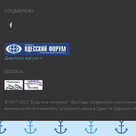
СОЦМЕРЕЖІ
Дивитися відгуки >
ОПЛАТА
©1997-2025 "Будь-яка покрівля" - Бригада професійних монтажни
виконає роботи з монтажу та ремонту дахів в Одесі та Одеській о