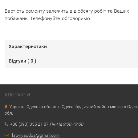
Вартість ремонту залежить від обсягу робіт та Ваших
побажань. Телефонуйте, обговоримо.
Характеристики
Відгуки (
0
)
КОНТАКТИ
Україна, Одеська область Одеса, будь-який район міста та Одес
обл.
+38 (093) 355 21 87
Пн-Нд 9:00-19:00
krovlyaodua@gmail.com