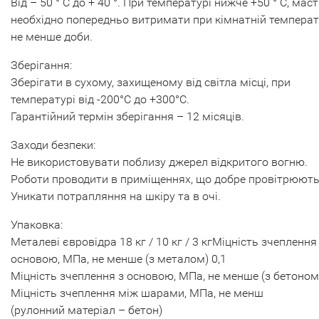
Від – 50 ° С до + 40 °. При температурі нижче +50 ° С, мас
необхідно попередньо витримати при кімнатній температ
не менше доби.
Зберігання:
Зберігати в сухому, захищеному від світла місці, при
температурі від -200°С до +300°С.
Гарантійний термін зберігання – 12 місяців.
Заходи безпеки:
Не використовувати поблизу джерел відкритого вогню.
Роботи проводити в приміщеннях, що добре провітрюють
Уникати потрапляння на шкіру та в очі.
Упаковка:
Металеві євровідра 18 кг / 10 кг / 3 кгМіцність зчеплення
основою, МПа, не менше (з металом) 0,1
Міцність зчеплення з основою, МПа, не менше (з бетоном)
Міцність зчеплення між шарами, МПа, не менш
(рулонний матеріал – бетон)