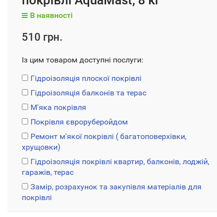
покрівлі AquaMast; 8 кг
В наявності
510 грн.
Із цим товаром доступні послуги:
Гідроізоляція плоскої покрівлі
Гідроізоляція балконів та терас
М'яка покрівля
Покрівля євроруберойдом
Ремонт м'якої покрівлі ( багатоповерхівки,
хрущовки)
Гідроізоляція покрівлі квартир, балконів, лоджій,
гаражів, терас
Замір, розрахунок та закупівля матеріалів для
покрівлі