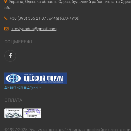
Україна, Одеська область Одеса, будь-який район міста та Одес
обл.
+38 (093) 355 21 87
Пн-Нд 9:00-19:00
krovlyaodua@gmail.com
СОЦМЕРЕЖІ
Дивитися відгуки >
ОПЛАТА
©1997-2025 "Будь-яка покрівля" - Бригада професійних монтажни