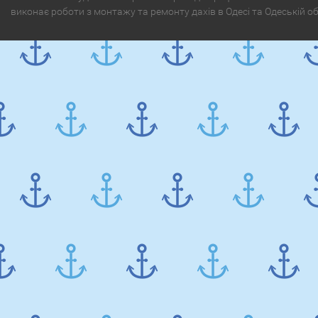
виконає роботи з монтажу та ремонту дахів в Одесі та Одеській о