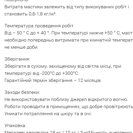
Витрата мастики залежить від типу виконуваних робіт і
становить 0,8-1,8 кг/м².
Температура проведення робіт
Від – 50 ° С до + 40 °. При температурі нижче +50 ° С, мас
необхідно попередньо витримати при кімнатній температ
не менше доби.
Зберігання:
Зберігати в сухому, захищеному від світла місці, при
температурі від -200°С до +300°С.
Гарантійний термін зберігання – 12 місяців.
Заходи безпеки:
Не використовувати поблизу джерел відкритого вогню.
Роботи проводити в приміщеннях, що добре провітрюють
Уникати потрапляння на шкіру та в очі.
Упаковка:
Металеві євровідра 18 кг / 10 кг / 3 кгМіцність зчеплення