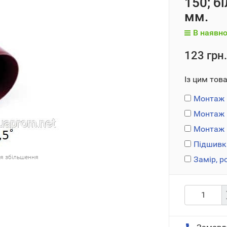
150; б
мм.
В наявно
123 грн.
Із цим тов
Монтаж 
Монтаж 
Монтаж п
Підшивк
ля збільшення
Замір, р