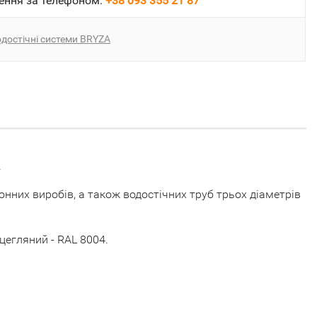
ення за телефоном:
+38 093 355 21 87
достічні системи BRYZA
.
онних виробів, а також водостічних труб трьох діаметрів
 цегляний - RAL 8004.