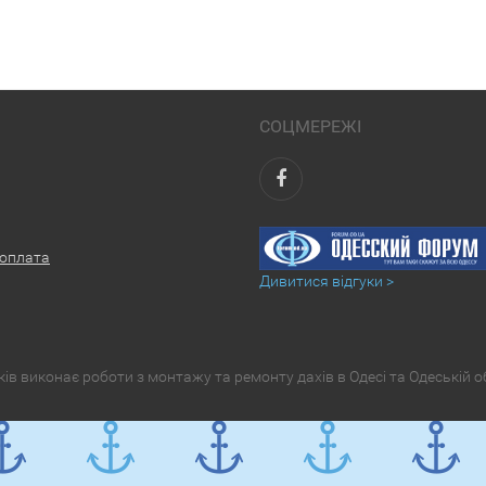
СОЦМЕРЕЖІ
 оплата
Дивитися відгуки >
в виконає роботи з монтажу та ремонту дахів в Одесі та Одеській о