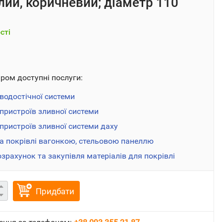
ілий, коричневий; діаметр 110
сті
аром доступні послуги:
водостічної системи
пристроїв зливної системи
ристроїв зливної системи даху
а покрівлі вагонкою, стельовою панеллю
озрахунок та закупівля матеріалів для покрівлі
Придбати