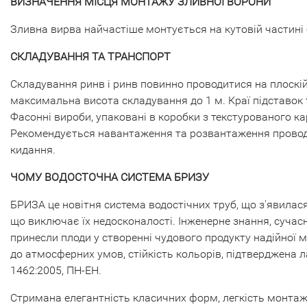
ВИЗНАЧЕННЯ МІСЦЯ МОНТАЖУ ЗЛИВНОЇ ВОРОНИ
Зливна вирва найчастіше монтується на кутовій частині бу
СКЛАДУВАННЯ ТА ТРАНСПОРТ
Складування ринв і ринв повинно проводитися на плоскій
максимальна висота складування до 1 м. Краї підставок 
Фасонні вироби, упаковані в коробки з текстурованого ка
Рекомендується навантаження та розвантаження проводи
кидання.
ЧОМУ ВОДОСТОЧНА СИСТЕМА БРИЗУ
БРИЗА це новітня система водостічних труб, що з'явилася
що виключає їх недосконалості. Інженерне знання, сучасн
принесли плоди у створенні чудового продукту надійної м
до атмосферних умов, стійкість кольорів, підтверджена 
1462:2005, ПН-ЕН.
Стримана елегантність класичних форм, легкість монтаж