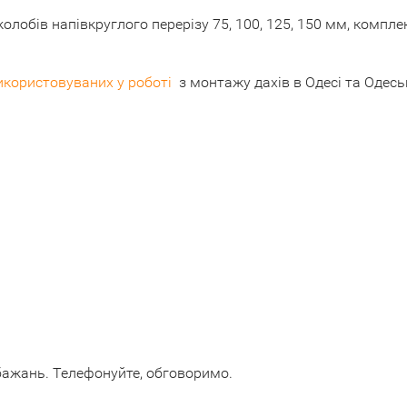
обів напівкруглого перерізу 75, 100, 125, 150 мм, комплек
икористовуваних у роботі
з монтажу дахів в Одесі та Одеськ
бажань. Телефонуйте, обговоримо.