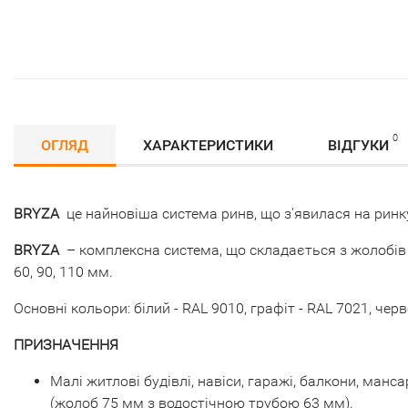
0
ОГЛЯД
ХАРАКТЕРИСТИКИ
ВІДГУКИ
BRYZA
це найновіша система ринв, що з'явилася на ринку
BRYZA
– комплексна система, що складається з жолобів н
60, 90, 110 мм.
Основні кольори: білий - RAL 9010, графіт - RAL 7021, чер
ПРИЗНАЧЕННЯ
Малі житлові будівлі, навіси, гаражі, балкони, ман
(жолоб 75 мм з водостічною трубою 63 мм).