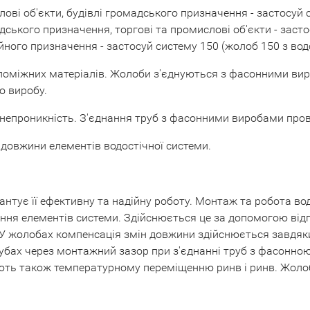
слові об'єкти, будівлі громадського призначення - застосу
дського призначення, торгові та промислові об'єкти - заст
йного призначення - застосуй систему 150 (жолоб 150 з вод
оміжних матеріалів. Жолоби з'єднуються з фасонними вир
о виробу.
 непроникність. З'єднання труб з фасонними виробами пров
 довжини елементів водостічної системи.
тує її ефективну та надійну роботу. Монтаж та робота водо
ня елементів системи. Здійснюється це за допомогою відп
 У жолобах компенсація змін довжини здійснюється завдя
ах через монтажний зазор при з'єднанні труб з фасонною ч
ть також температурному переміщенню ринв і ринв. Жолоби 