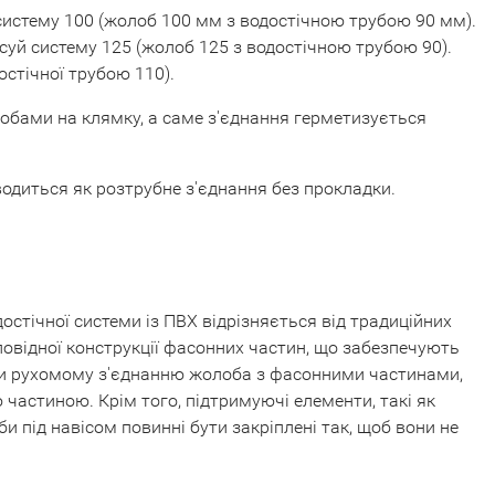
й систему 100 (жолоб 100 мм з водостічною трубою 90 мм).
осуй систему 125 (жолоб 125 з водостічною трубою 90).
остічної трубою 110).
обами на клямку, а саме з'єднання герметизується
одиться як розтрубне з'єднання без прокладки.
стічної системи із ПВХ відрізняється від традиційних
овідної конструкції фасонних частин, що забезпечують
ки рухомому з'єднанню жолоба з фасонними частинами,
астиною. Крім того, підтримуючі елементи, такі як
під навісом повинні бути закріплені так, щоб вони не