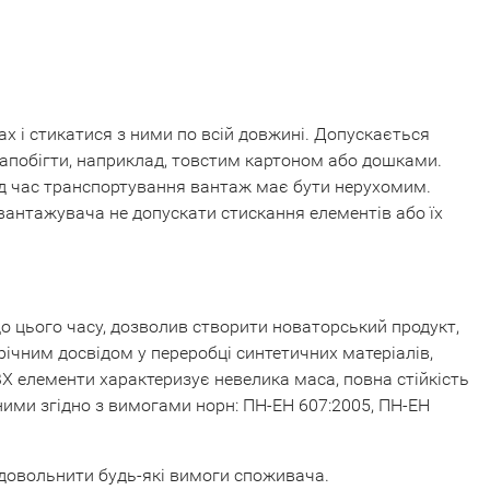
х і стикатися з ними по всій довжині. Допускається
запобігти, наприклад, товстим картоном або дошками.
 Під час транспортування вантаж має бути нерухомим.
антажувача не допускати стискання елементів або їх
до цього часу, дозволив створити новаторський продукт,
річним досвідом у переробці синтетичних матеріалів,
ВХ елементи характеризує невелика маса, повна стійкість
ними згідно з вимогами норн: ПН-ЕН 607:2005, ПН-ЕН
адовольнити будь-які вимоги споживача.