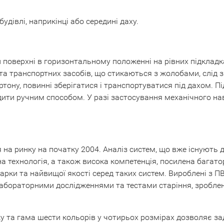
дівлі, наприкінці або середині даху.
 поверхні в горизонтальному положенні на рівних підкладка
та транспортних засобів, що стикаються з жолобами, слід 
ртону, повинні зберігатися і транспортуватися під дахом.
ти ручним способом. У разі застосування механічного нав
 на ринку на початку 2004. Аналіз систем, що вже існують 
а технологія, а також висока компетенція, посилена багато
арки та найвищої якості серед таких систем. Вироблені з П
лабораторними дослідженнями та тестами старіння, зробле
у та гама шести кольорів у чотирьох розмірах дозволяє з