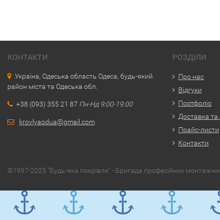
КОНТАКТИ
РОЗДІЛИ
Україна, Одеська область Одеса, будь-який
Про нас
район міста та Одеська обл.
Відгуки
Портфоліо
+38 (093) 355 21 87
Пн-Нд 9:00-19:00
Доставка та
krovlyaodua@gmail.com
Прайс-листи
Контакти
©1997-2025 "Будь-яка покрівля" - Бригада професійних монтажникі