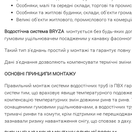
Особняки, малі та середні склади, торгові та проми
Особняки та житлові будинки, склади, об'єкти грома
Великі об'єкти житлового, промислового та комерці
Водостічна система BRYZA
монтується без будь-яких доп
гумовим ущільнювачем посадженим у канавку фасонног
Такий тип з'єднань простий у монтажі та гарантує повну
Дані з'єднання дозволяють компенсувати термічні зміни
ОСНОВНІ ПРИНЦИПИ МОНТАЖУ
Правильний монтаж системи водостічних труб із ПВХ гаран
систем тим, що враховує явище температурного подовжен
компенсацію температурних змін довжини ринв та ринв.
оснащеними гумовими ущільнювачами, а водостічних труб
тримачі ринви та хомути, крім підтримки не перешкоджаю
зазнавали ризику навантаження снігу, що сповзає з даху.