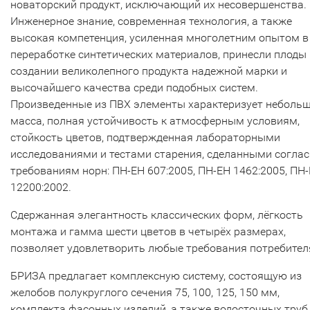
новаторский продукт, исключающий их несовершенства.
Инженерное знание, современная технология, а также
высокая компетенция, усиленная многолетним опытом в
переработке синтетических материалов, принесли плоды 
создании великолепного продукта надежной марки и
высочайшего качества среди подобных систем.
Произведенные из ПВХ элементы характеризует неболь
масса, полная устойчивость к атмосферным условиям,
стойкость цветов, подтвержденная лабораторными
исследованиями и тестами старения, сделанными согла
требованиям норн: ПН-ЕН 607:2005, ПН-ЕН 1462:2005, ПН
12200:2002.
Сдержанная элегантность классических форм, лёгкость
монтажа и гамма шести цветов в четырёх размерах,
позволяет удовлетворить любые требования потребител
БРИЗА предлагает комплексную систему, состоящую из
желобов полукруглого сечения 75, 100, 125, 150 мм,
комплекта фасонных изделий, а также водосточных труб