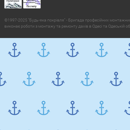
©1997-2025 "Будь-яка покрівля" - Бригада професійних монтажни
виконає роботи з монтажу та ремонту дахів в Одесі та Одеській о