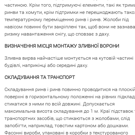
частиною. Крім того, підтримуючі елементи, такі як трим
ринви та хомути, крім підтримки не перешкоджають так
температурному переміщенню ринв і ринв. Жолоби під
навісом повинні бути закріплені так, щоб вони не зазнав
ризику навантаження снігу, що сповзає з даху.
ВИЗНАЧЕННЯ МІСЦЯ МОНТАЖУ ЗЛИВНОЇ ВОРОНИ
Зливна вирва найчастіше монтується на кутовій частині
будівлі, наприкінці або середині даху.
СКЛАДУВАННЯ ТА ТРАНСПОРТ
Складування ринв і ринв повинно проводитися на плоскі
поверхні в горизонтальному положенні на рівних підклад
стикатися з ними по всій довжині. Допускається
максимальна висота складування до 1 м. Краї підставок 
транспортних засобів, що стикаються з жолобами, слід
запобігти, наприклад, товстим картоном або дошками.
Фасонні вироби, упаковані в коробки з текстурованого