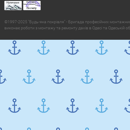
©1997-2025 "Будь-яка покрівля" - Бригада професійних монтажни
виконає роботи з монтажу та ремонту дахів в Одесі та Одеській о