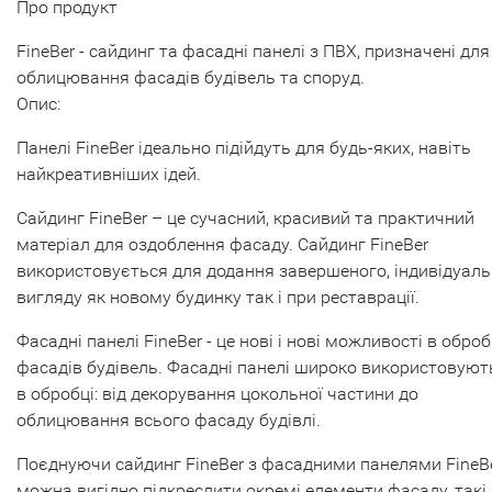
Про продукт
FineBer - сайдинг та фасадні панелі з ПВХ, призначені для
облицювання фасадів будівель та споруд.
Опис:
Панелі FineBer ідеально підійдуть для будь-яких, навіть
найкреативніших ідей.
Сайдинг FineBer – це сучасний, красивий та практичний
матеріал для оздоблення фасаду. Сайдинг FineBer
використовується для додання завершеного, індивідуал
вигляду як новому будинку так і при реставрації.
Фасадні панелі FineBer - це нові і нові можливості в оброб
фасадів будівель. Фасадні панелі широко використовуют
в обробці: від декорування цокольної частини до
облицювання всього фасаду будівлі.
Поєднуючи сайдинг FineBer з фасадними панелями FineBe
можна вигідно підкреслити окремі елементи фасаду, такі