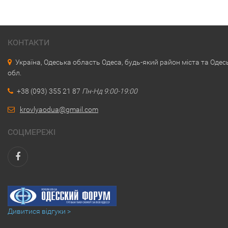
КОНТАКТИ
Україна, Одеська область Одеса, будь-який район міста та Одес
обл.
+38 (093) 355 21 87
Пн-Нд 9:00-19:00
krovlyaodua@gmail.com
СОЦМЕРЕЖІ
Дивитися відгуки >