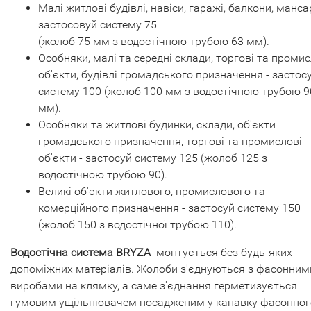
Малі житлові будівлі, навіси, гаражі, балкони, манс
застосовуй систему 75
(жолоб 75 мм з водостічною трубою 63 мм).
Особняки, малі та середні склади, торгові та промис
об'єкти, будівлі громадського призначення - застос
систему 100 (жолоб 100 мм з водостічною трубою 9
мм).
Особняки та житлові будинки, склади, об'єкти
громадського призначення, торгові та промислові
об'єкти - застосуй систему 125 (жолоб 125 з
водостічною трубою 90).
Великі об'єкти житлового, промислового та
комерційного призначення - застосуй систему 150
(жолоб 150 з водостічної трубою 110).
Водостічна система BRYZA
монтується без будь-яких
допоміжних матеріалів. Жолоби з'єднуються з фасонним
виробами на клямку, а саме з'єднання герметизується
гумовим ущільнювачем посадженим у канавку фасонног