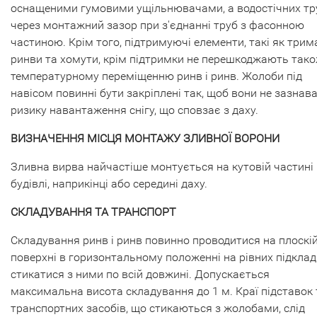
оснащеними гумовими ущільнювачами, а водостічних тр
через монтажний зазор при з'єднанні труб з фасонною
частиною. Крім того, підтримуючі елементи, такі як трим
ринви та хомути, крім підтримки не перешкоджають так
температурному переміщенню ринв і ринв. Жолоби під
навісом повинні бути закріплені так, щоб вони не зазнав
ризику навантаження снігу, що сповзає з даху.
ВИЗНАЧЕННЯ МІСЦЯ МОНТАЖУ ЗЛИВНОЇ ВОРОНИ
Зливна вирва найчастіше монтується на кутовій частині
будівлі, наприкінці або середині даху.
СКЛАДУВАННЯ ТА ТРАНСПОРТ
Складування ринв і ринв повинно проводитися на плоскі
поверхні в горизонтальному положенні на рівних підклад
стикатися з ними по всій довжині. Допускається
максимальна висота складування до 1 м. Краї підставок 
транспортних засобів, що стикаються з жолобами, слід