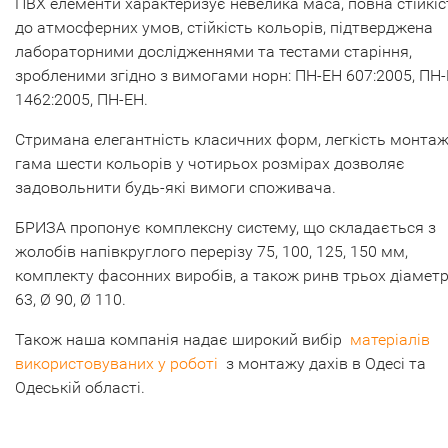
ПВХ елементи характеризує невелика маса, повна стійкіс
до атмосферних умов, стійкість кольорів, підтверджена
лабораторними дослідженнями та тестами старіння,
зробленими згідно з вимогами норн: ПН-ЕН 607:2005, ПН
1462:2005, ПН-ЕН.
Стримана елегантність класичних форм, легкість монтаж
гама шести кольорів у чотирьох розмірах дозволяє
задовольнити будь-які вимоги споживача.
БРИЗА пропонує комплексну систему, що складається з
жолобів напівкруглого перерізу 75, 100, 125, 150 мм,
комплекту фасонних виробів, а також ринв трьох діаметр
63, Ø 90, Ø 110.
Також наша компанія надає широкий вибір
матеріалів
використовуваних у роботі
з монтажу дахів в Одесі та
Одеській області.