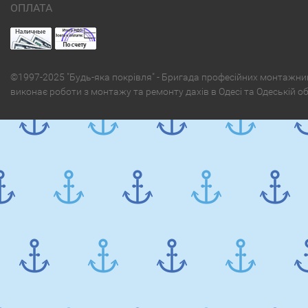
ОПЛАТА
©1997-2025 "Будь-яка покрівля" - Бригада професійних монтажни
виконає роботи з монтажу та ремонту дахів в Одесі та Одеській о