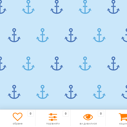
0
0
0
обране
порівняти
ви дивилися
коши