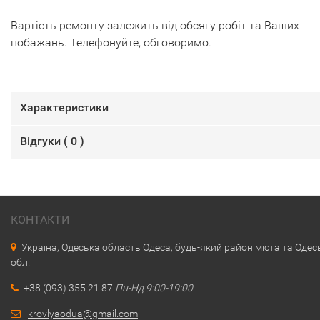
Вартість ремонту залежить від обсягу робіт та Ваших
побажань. Телефонуйте, обговоримо.
Характеристики
Відгуки (
0
)
КОНТАКТИ
Україна, Одеська область Одеса, будь-який район міста та Одес
обл.
+38 (093) 355 21 87
Пн-Нд 9:00-19:00
krovlyaodua@gmail.com