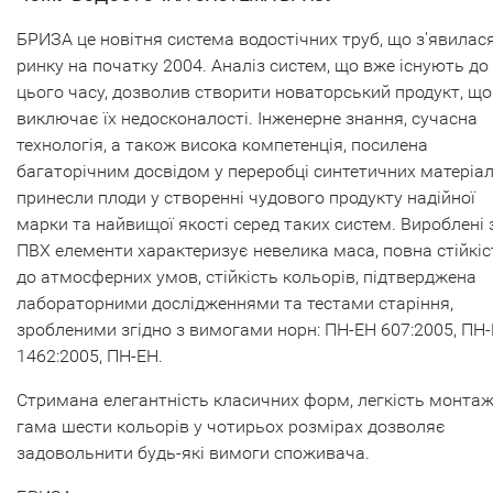
БРИЗА це новітня система водостічних труб, що з'явилас
ринку на початку 2004. Аналіз систем, що вже існують до
цього часу, дозволив створити новаторський продукт, що
виключає їх недосконалості. Інженерне знання, сучасна
технологія, а також висока компетенція, посилена
багаторічним досвідом у переробці синтетичних матеріал
принесли плоди у створенні чудового продукту надійної
марки та найвищої якості серед таких систем. Вироблені 
ПВХ елементи характеризує невелика маса, повна стійкіс
до атмосферних умов, стійкість кольорів, підтверджена
лабораторними дослідженнями та тестами старіння,
зробленими згідно з вимогами норн: ПН-ЕН 607:2005, ПН
1462:2005, ПН-ЕН.
Стримана елегантність класичних форм, легкість монтаж
гама шести кольорів у чотирьох розмірах дозволяє
задовольнити будь-які вимоги споживача.