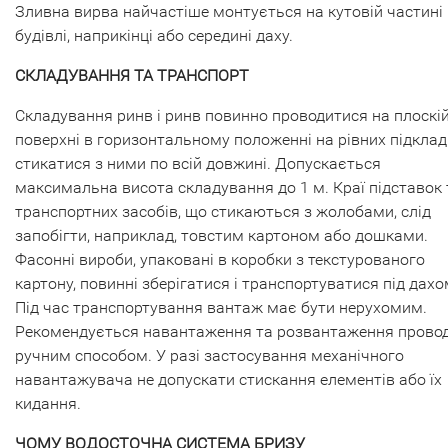
Зливна вирва найчастіше монтується на кутовій частині
будівлі, наприкінці або середині даху.
СКЛАДУВАННЯ ТА ТРАНСПОРТ
Складування ринв і ринв повинно проводитися на плоскі
поверхні в горизонтальному положенні на рівних підклад
стикатися з ними по всій довжині. Допускається
максимальна висота складування до 1 м. Краї підставок 
транспортних засобів, що стикаються з жолобами, слід
запобігти, наприклад, товстим картоном або дошками.
Фасонні вироби, упаковані в коробки з текстурованого
картону, повинні зберігатися і транспортуватися під дахо
Під час транспортування вантаж має бути нерухомим.
Рекомендується навантаження та розвантаження прово
ручним способом. У разі застосування механічного
навантажувача не допускати стискання елементів або їх
кидання.
ЧОМУ ВОДОСТОЧНА СИСТЕМА БРИЗУ