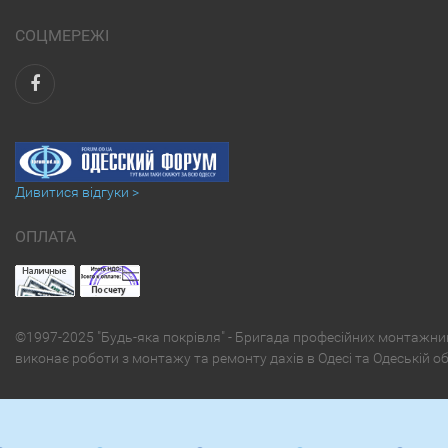
СОЦМЕРЕЖІ
Дивитися відгуки >
ОПЛАТА
©1997-2025 "Будь-яка покрівля" - Бригада професійних монтажни
виконає роботи з монтажу та ремонту дахів в Одесі та Одеській о