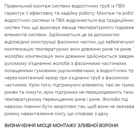
Правильний монтаж системи водостічних труб із ПВХ
гарантує її ефективну та надійну роботу. Монтаж та робо
водостічної системи із ПВХ відрізняється від традиційних
систем тим, що враховує явище температурного подовж
елементів системи. Здійснюється це за допомогою
відповідної конструкції фасонних частин, що забезпечую
компенсацію температурних змін довжини ринв та ринв. 
жолобах компенсація змін довжини здійснюється завдя
рухомому з'єднанню жолоба з фасонними частинами,
оснащеними гумовими ущільнювачами, а водостічних тр
через монтажний зазор при з'єднанні труб з фасонною
частиною. Крім того, підтримуючі елементи, такі як трим
ринви та хомути, крім підтримки не перешкоджають так
температурному переміщенню ринв і ринв. Жолоби під
навісом повинні бути закріплені так, щоб вони не зазнав
ризику навантаження снігу, що сповзає з даху.
ВИЗНАЧЕННЯ МІСЦЯ МОНТАЖУ ЗЛИВНОЇ ВОРОНИ